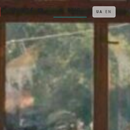
ВХІД
UA
EN